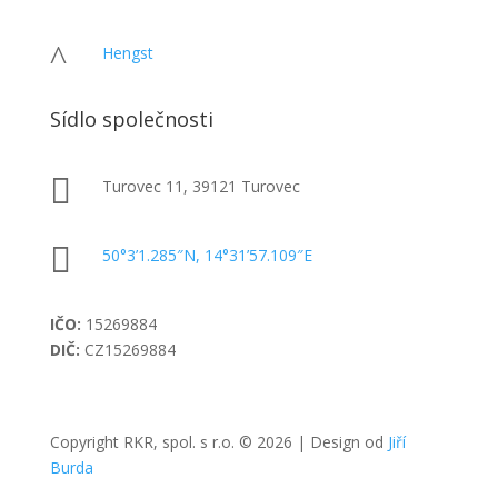
^
Hengst
Sídlo společnosti

Turovec 11, 39121 Turovec

50°3’1.285″N, 14°31’57.109″E
IČO:
15269884
DIČ:
CZ15269884
Copyright RKR, spol. s r.o. © 2026 | Design od
Jiří
Burda