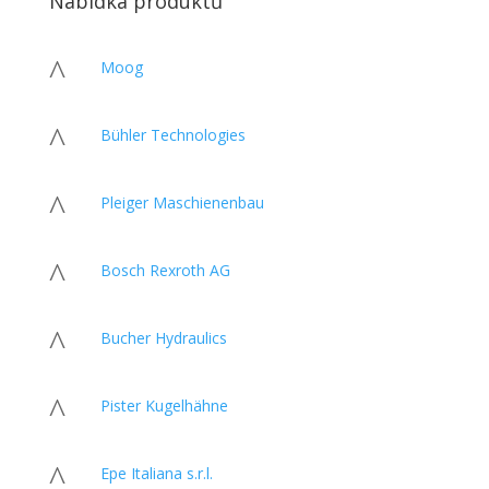
Nabídka produktů
^
Moog
^
Bühler Technologies
^
Pleiger Maschienenbau
^
Bosch Rexroth AG
^
Bucher Hydraulics
^
Pister Kugelhähne
^
Epe Italiana s.r.l.