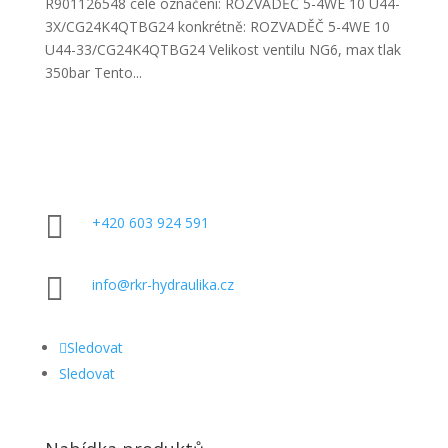
R901126548 celé označení: ROZVADĚČ 5-4WE 10 U44-
3X/CG24K4QTBG24 konkrétně: ROZVADĚČ 5-4WE 10
U44-33/CG24K4QTBG24 Velikost ventilu NG6, max tlak
350bar Tento...

+420 603 924 591

info@rkr-hydraulika.cz
Sledovat
Sledovat