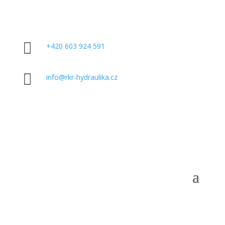

+420 603 924 591

info@rkr-hydraulika.cz