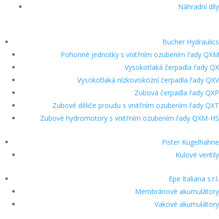
Náhradní díly
Bucher Hydraulics
Pohonné jednotky s vnitřním ozubením řady QXM
Vysokotlaká čerpadla řady QX
Vysokotlaká nízkoviskozní čerpadla řady QXV
Zubová čerpadla řady QXP
Zubové děliče proudu s vnitřním ozubením řady QXT
Zubové hydromotory s vnitřním ozubením řady QXM-HS
Pister Kugelhahne
Kulové ventily
Epe Italiana s.r.l.
Membránové akumulátory
Vakové akumulátory