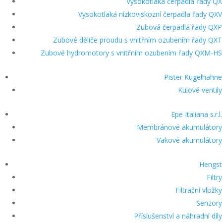
Vysokotlaká čerpadla řady QX
Vysokotlaká nízkoviskozní čerpadla řady QXV
Zubová čerpadla řady QXP
Zubové děliče proudu s vnitřním ozubením řady QXT
Zubové hydromotory s vnitřním ozubením řady QXM-HS
Pister Kugelhahne
Kulové ventily
Epe Italiana s.r.l.
Membránové akumulátory
Vakové akumulátory
Hengst
Filtry
Filtrační vložky
Senzory
Příslušenství a náhradní díly