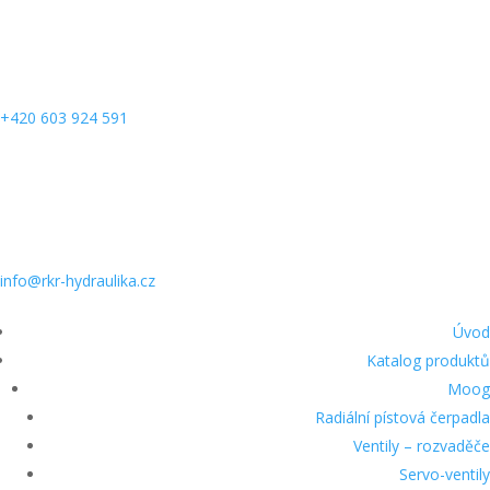
+420 603 924 591
info@rkr-hydraulika.cz
Úvod
Katalog produktů
Moog
Radiální pístová čerpadla
Ventily – rozvaděče
Servo-ventily