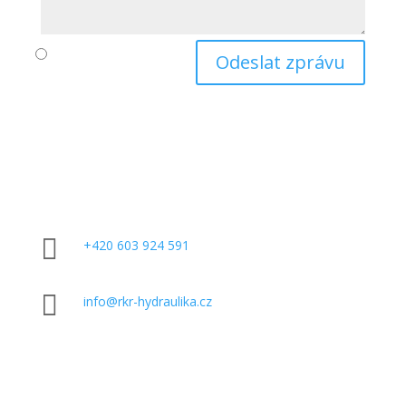
Odeslat zprávu

+420 603 924 591

info@rkr-hydraulika.cz