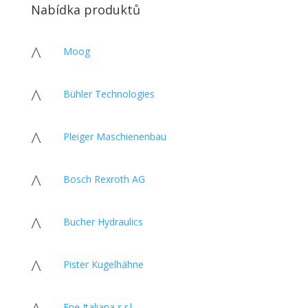
Nabídka produktů
^
Moog
^
Bühler Technologies
^
Pleiger Maschienenbau
^
Bosch Rexroth AG
^
Bucher Hydraulics
^
Pister Kugelhähne
Epe Italiana s.r.l.