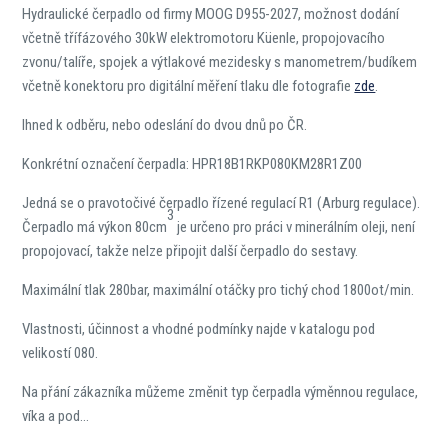
Hydraulické čerpadlo od firmy MOOG D955-2027, možnost dodání
včetně třífázového 30kW elektromotoru Küenle, propojovacího
zvonu/talíře, spojek a výtlakové mezidesky s manometrem/budíkem
včetně konektoru pro digitální měření tlaku dle fotografie
zde
.
Ihned k odběru, nebo odeslání do dvou dnů po ČR.
Konkrétní označení čerpadla: HPR18B1RKP080KM28R1Z00
Jedná se o pravotočivé čerpadlo řízené regulací R1 (Arburg regulace).
3
Čerpadlo má výkon 80cm
je určeno pro práci v minerálním oleji, není
propojovací, takže nelze připojit další čerpadlo do sestavy.
Maximální tlak 280bar, maximální otáčky pro tichý chod 1800ot/min.
Vlastnosti, účinnost a vhodné podmínky najde v katalogu pod
velikostí 080.
Na přání zákazníka můžeme změnit typ čerpadla výměnnou regulace,
víka a pod…