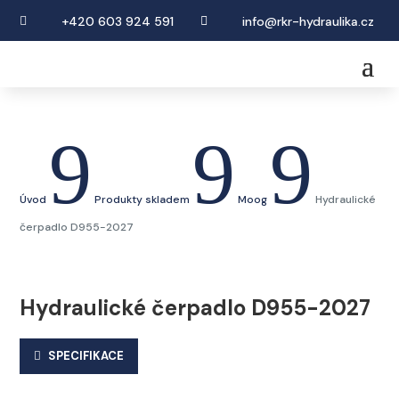
+420 603 924 591
info@rkr-hydraulika.cz


9
9
9
Úvod
Produkty skladem
Moog
Hydraulické
čerpadlo D955-2027
Hydraulické čerpadlo D955-2027
SPECIFIKACE