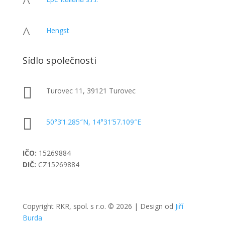
^
^
Hengst
Sídlo společnosti

Turovec 11, 39121 Turovec

50°3’1.285″N, 14°31’57.109″E
IČO:
15269884
DIČ:
CZ15269884
Copyright RKR, spol. s r.o. © 2026 | Design od
Jiří
Burda