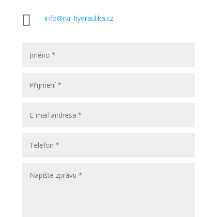

info@rkr-hydraulika.cz